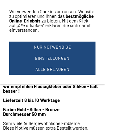
Vertrag widerrufen
Navigation einblenden
Wir verwenden Cookies um unsere Website
zu optimieren und Ihnen das
bestmögliche
Online-Erlebnis
zu bieten. Mit dem Klick
auf
„Alle erlauben“
erklären Sie sich damit
einverstanden.
1 KX EMBLEM 1 -
KATALOGWARE
NUR NOTWENDIGE
Katalogware
EINSTELLUNGEN
KX Embleme aus Kunststoff
ALLE ERLAUBEN
Preis für 50 Stück
Die Embleme sind nicht selbstklebend - ohne
Klebepunkte,
wir empfehlen Flüssigkleber oder Silikon - hält
besser !
Lieferzeit 8 bis 10 Werktage
Farbe: Gold - Silber - Bronze
Durchmesser 50 mm
Sehr viele Außergewöhnliche Embleme
Diese Motive müssen extra Bestellt werden.