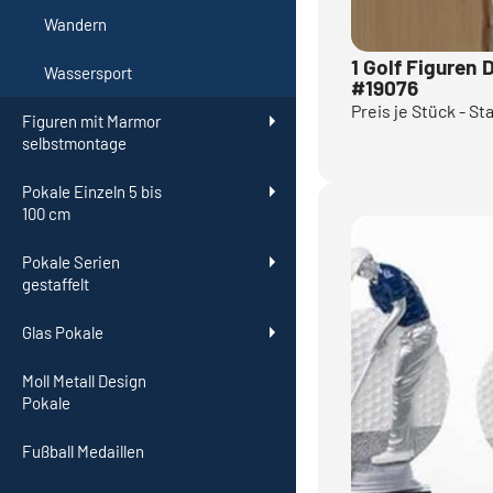
Wandern
1 Golf Figuren
Wassersport
#19076
Preis je Stück - St
Figuren mit Marmor
selbstmontage
Pokale Einzeln 5 bis
100 cm
Pokale Serien
gestaffelt
Glas Pokale
Moll Metall Design
Pokale
Fußball Medaillen