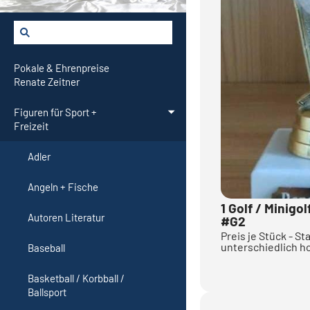
Pokale & Ehrenpreise
Renate Zeitner
Figuren für Sport +
Freizeit
Adler
Angeln + Fische
1 Golf / Minigo
Autoren Literatur
#G2
Preis je Stück - St
unterschiedlich 
Baseball
Basketball / Korbball /
Ballsport