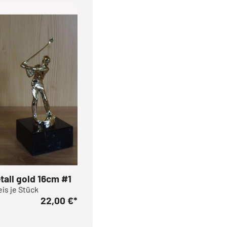
etall gold 16cm #1
eis je Stück
22,00 €
*