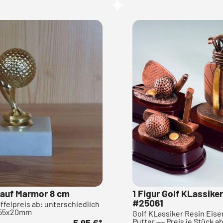
r auf Marmor 8 cm
1 Figur Golf KLassike
#25061
affelpreis ab: unterschiedlich
x55x20mm
Golf KLassiker Resin Eisen
Putter --- Preis je Stück ab 
5,95 €
*