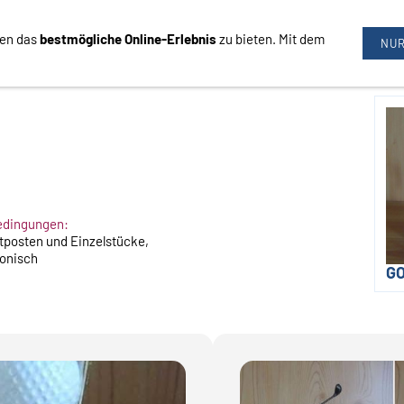
nen das
bestmögliche Online-Erlebnis
zu bieten. Mit dem
09726/3444
NUR
edingungen:
stposten und Einzelstücke,
fonisch
GO