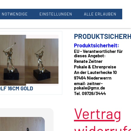
Renate Zeitner, 97464 Oberwerrn
 NOTWENDIGE
EINSTELLUNGEN
ALLE ERLAUBEN
PRODUKTSICHERH
Produktsicherheit:
EU - Verantwortlicher für
dieses Angebot:
Renate Zeitner
Pokale & Ehrenpreise
An der Lauterhecke 10
97464 Niederwerrn
email: zeitner-
LF 16CM GOLD
pokale@gmx.de
Tel. 09726/3444
Vertrag
widerruf