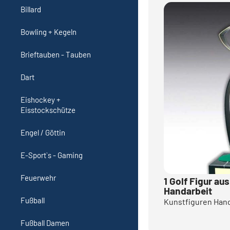
Billard
Bowling + Kegeln
Brieftauben - Tauben
Dart
Eishockey +
Eisstockschütze
Engel / Göttin
E-Sport`s - Gaming
Feuerwehr
1 Golf Figur au
Handarbeit
Fußball
Kunstfiguren Hand
Fußball Damen