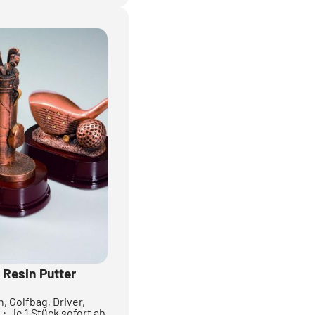
r Resin Putter
, Golfbag, Driver,
: , je 1 Stück sofort ab