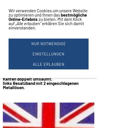
Vertrag widerrufen
Navigation einblenden
Wir verwenden Cookies um unsere Website
zu optimieren und Ihnen das
bestmögliche
Online-Erlebnis
zu bieten. Mit dem Klick
auf
„Alle erlauben“
erklären Sie sich damit
einverstanden.
1 GROSSBRITANIEN FAHNE 9
0X150CM
NUR NOTWENDIGE
Fahne Great Britain
Hiss Fahne
EINSTELLUNGEN
ca. 90 x 150 cm
FÜR DRINNEN & DRAUßEN
ALLE ERLAUBEN
Polyester,
ca. 85g/qm (oder schwerer),
Kanten doppelt umsäumt,
links Besatzband mit 2 eingeschlagenen
Metallösen.