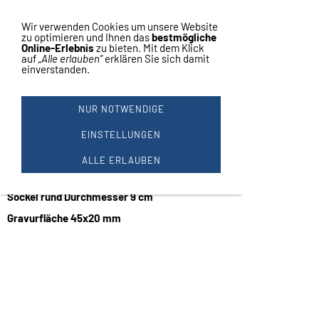
Vertrag widerrufen
Navigation einblenden
Wir verwenden Cookies um unsere Website
zu optimieren und Ihnen das
bestmögliche
Online-Erlebnis
zu bieten. Mit dem Klick
auf
„Alle erlauben“
erklären Sie sich damit
einverstanden.
BILLARD HERREN - RESIN 25
CM
NUR NOTWENDIGE
Figur aus Resin
Billard Herren
EINSTELLUNGEN
Preis je Stück
ALLE ERLAUBEN
Höhe ca.: 25 cm
Breiteste Stelle ca. 20 cm
Sockel rund Durchmesser 9 cm
Gravurfläche 45x20 mm