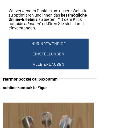
Vertrag widerrufen
Navigation einblenden
Wir verwenden Cookies um unsere Website
zu optimieren und Ihnen das
bestmögliche
Online-Erlebnis
zu bieten. Mit dem Klick
auf
„Alle erlauben“
erklären Sie sich damit
einverstanden.
DART FIGUR POKAL AUF
MARMOR 16CM #19059
NUR NOTWENDIGE
Dart
EINSTELLUNGEN
Figur auf Marmor geschraubt
ALLE ERLAUBEN
1 Stück
Höhe ca.: 16 cm
Marmor Sockel ca. 63x30mm
schöne kompakte Figur