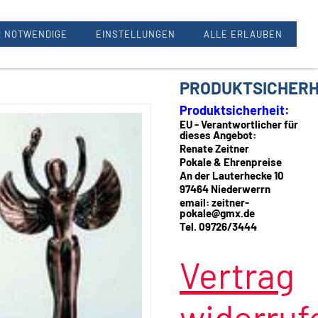
Renate Zeitner, 97464 Oberwerrn
 NOTWENDIGE
EINSTELLUNGEN
ALLE ERLAUBEN
PRODUKTSICHERH
Produktsicherheit:
EU - Verantwortlicher für
dieses Angebot:
Renate Zeitner
Pokale & Ehrenpreise
An der Lauterhecke 10
97464 Niederwerrn
email: zeitner-
pokale@gmx.de
Tel. 09726/3444
Vertrag
widerruf