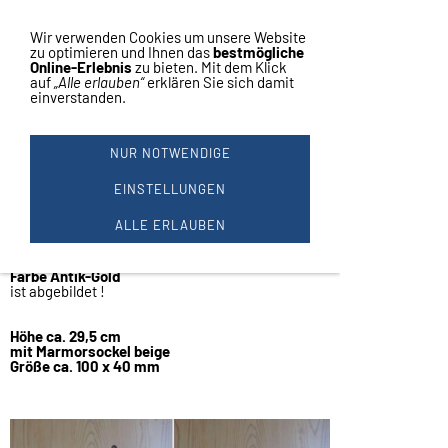
Vertrag widerrufen
Navigation einblenden
Wir verwenden Cookies um unsere Website
zu optimieren und Ihnen das
bestmögliche
Online-Erlebnis
zu bieten. Mit dem Klick
auf
„Alle erlauben“
erklären Sie sich damit
einverstanden.
1 GOLF FIGUR AUS METALL
GROSS 29 CM
NUR NOTWENDIGE
Golf Figur aus Metall -
Made in Germany
EINSTELLUNGEN
Preis je Stück
ALLE ERLAUBEN
Figur aus Metall !
Golf - Herren
Farbe Antik-Gold
ist abgebildet !
Höhe ca. 29,5 cm
mit Marmorsockel beige
Größe ca. 100 x 40 mm