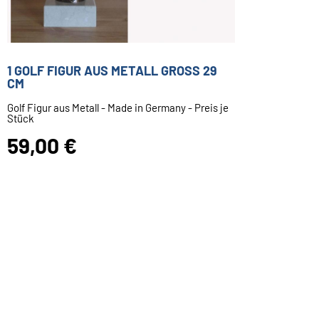
1 GOLF FIGUR AUS METALL GROSS 29 C
M
Golf Figur aus Metall - Made in Germany - Preis je
Stück
59,00 €
Inkl. 19 % USt. zzgl.
Versand
Sofort ab Lager
1 Gravur Schild mit Text bis 40 Zeichen
(+
2,50 €)
1 Gravur Schild mit Text bis 60 Zeichen
(+
3,50 €)