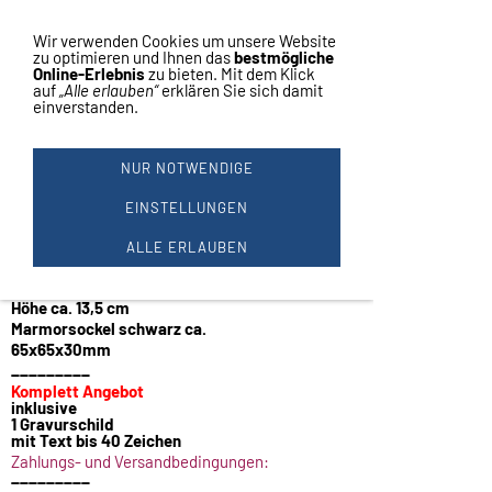
Vertrag widerrufen
Navigation einblenden
Wir verwenden Cookies um unsere Website
zu optimieren und Ihnen das
bestmögliche
Online-Erlebnis
zu bieten. Mit dem Klick
auf
„Alle erlauben“
erklären Sie sich damit
einverstanden.
MIT GRAVUR
Angeln - Angler
NUR NOTWENDIGE
Figur aus Metall
die Angel ist aus Kunststoff lose beigelegt
EINSTELLUNGEN
wird einfach festgesteckt.
auf Marmor geschraubt
ALLE ERLAUBEN
Farbe gold
1 Stück
Höhe ca. 13,5 cm
Marmorsockel schwarz ca.
65x65x30mm
_________
Komplett Angebot
inklusive
1 Gravurschild
mit Text bis 40 Zeichen
Zahlungs- und Versandbedingungen:
_________