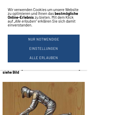
Vertrag widerrufen
Navigation einblenden
Wir verwenden Cookies um unsere Website
zu optimieren und Ihnen das
bestmögliche
Online-Erlebnis
zu bieten. Mit dem Klick
auf
„Alle erlauben“
erklären Sie sich damit
einverstanden.
MOTORSPORT MOTOCROSS
#22145 II.WAHL
NUR NOTWENDIGE
Motorsport
Figur aus Resin
EINSTELLUNGEN
1 Stück
ALLE ERLAUBEN
Höhe ca. 27 cm
Breite ca. 21 cm
Ausstellungsstück - II. Wahl Sockel beschädigt
siehe Bild