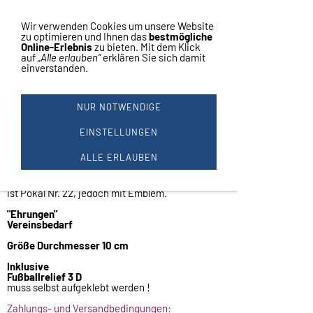
Vertrag widerrufen
Navigation einblenden
Wir verwenden Cookies um unsere Website
zu optimieren und Ihnen das
bestmögliche
Online-Erlebnis
zu bieten. Mit dem Klick
auf
„Alle erlauben“
erklären Sie sich damit
einverstanden.
1 FUSSBALL AUF M
AHAGONILOOK TAFEL #1129
NUR NOTWENDIGE
Ehrentafel
im Mahagonilook
EINSTELLUNGEN
mit 3 D Fußballrelief
ALLE ERLAUBEN
Rückseite mit ausklappbaren Ständer!
Bei Pokale bis 19 cm auch von der Seite
abgebildet.
ist Pokal Nr. 22, jedoch mit Emblem.
"Ehrungen"
Vereinsbedarf
Größe Durchmesser 10 cm
Inklusive
Fußballrelief 3 D
muss selbst aufgeklebt werden !
Zahlungs- und Versandbedingungen: