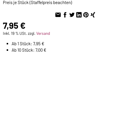
Preis je Stück (Staffelpreis beachten)
7,95 €
Inkl. 19 % USt. zzgl.
Versand
Ab 1 Stück: 7,95 €
Ab 10 Stück: 7,00 €
Sofort ab Lager
1 Gravur Schild mit Text bis 40 Zeichen
(+
2,00 €)
1 Gravur Schild mit Text bis 60 Zeichen
(+
3,00 €)
Für später merken