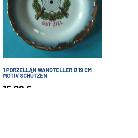
1 PORZELLAN WANDTELLER Ø 19 CM
MOTIV SCHÜTZEN
15,00 €
Inkl. 19 % USt. zzgl.
Versand
Sofort ab Lager
In den Warenkorb
Für später merken