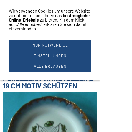
Vertrag widerrufen
Navigation einblenden
Wir verwenden Cookies um unsere Website
zu optimieren und Ihnen das
bestmögliche
Online-Erlebnis
zu bieten. Mit dem Klick
auf
„Alle erlauben“
erklären Sie sich damit
einverstanden.
Wandteller
Porzellan mit Goldrand
Motiv Schützen
NUR NOTWENDIGE
1 Stück
Durchmesser ca. 19 cm
EINSTELLUNGEN
Zahlungs- und Versandbedingungen:
ALLE ERLAUBEN
PORZELLAN WANDTELLER Ø
19 CM MOTIV SCHÜTZEN