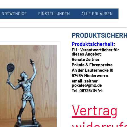
Renate Zeitner, 97464 Oberwerrn
 NOTWENDIGE
EINSTELLUNGEN
ALLE ERLAUBEN
PRODUKTSICHERH
Produktsicherheit:
EU - Verantwortlicher für
dieses Angebot:
Renate Zeitner
Pokale & Ehrenpreise
An der Lauterhecke 10
97464 Niederwerrn
email: zeitner-
pokale@gmx.de
Tel. 09726/3444
Vertrag
widerruf