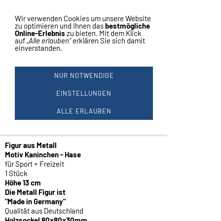
Vertrag widerrufen
Navigation einblenden
Wir verwenden Cookies um unsere Website
zu optimieren und Ihnen das
bestmögliche
Online-Erlebnis
zu bieten. Mit dem Klick
auf
„Alle erlauben“
erklären Sie sich damit
einverstanden.
1 Kaninchen Figur
NUR NOTWENDIGE
aus Metall Farbe
EINSTELLUNGEN
ALLE ERLAUBEN
silber #22119
Figur aus Metall
Motiv Kaninchen - Hase
für Sport + Freizeit
1 Stück
Höhe 13 cm
Die Metall Figur ist
"Made in Germany"
Qualität aus Deutschland
Holzsockel 80x80x30mm