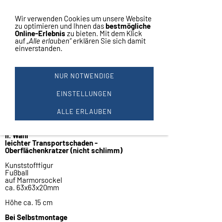
Vertrag widerrufen
Navigation einblenden
Wir verwenden Cookies um unsere Website
zu optimieren und Ihnen das
bestmögliche
Online-Erlebnis
zu bieten. Mit dem Klick
auf
„Alle erlauben“
erklären Sie sich damit
einverstanden.
FUSSBALL MIT MARMOR 15CM #
FB 7 - II. WAHL
NUR NOTWENDIGE
Selbstmontage
Fußball Ball + Schuh
EINSTELLUNGEN
Kunststoff Figur mit Marmor,
Restposten 27 Stück
ALLE ERLAUBEN
stabile Figur
II. Wahl
leichter Transportschaden -
Oberflächenkratzer (nicht schlimm)
Kunststofffigur
Fußball
auf Marmorsockel
ca. 63x63x20mm
Höhe ca. 15 cm
Bei Selbstmontage