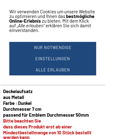
Vertrag widerrufen
Navigation einblenden
Wir verwenden Cookies um unsere Website
zu optimieren und Ihnen das
bestmögliche
Online-Erlebnis
zu bieten. Mit dem Klick
auf
„Alle erlauben“
erklären Sie sich damit
einverstanden.
Metall Pokalaufsatz
NUR NOTWENDIGE
für 50mm Embleme
EINSTELLUNGEN
ALLE ERLAUBEN
#1
Deckelaufsatz
aus Metall
Farbe : Dunkel
Durchmesser 7 cm
passend für Emblem Durchmesser 50mm
Bitte beachten Sie
dass dieses Produkt erst ab einer
Mindestbestellmenge von 10 Stück bestellt
werden kann