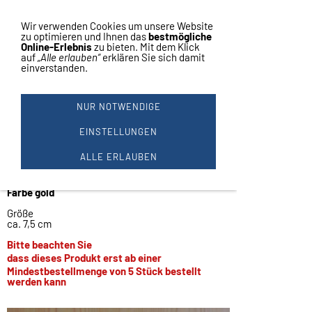
Vertrag widerrufen
Navigation einblenden
Wir verwenden Cookies um unsere Website
zu optimieren und Ihnen das
bestmögliche
Online-Erlebnis
zu bieten. Mit dem Klick
auf
„Alle erlauben“
erklären Sie sich damit
einverstanden.
NEUTRAL FÜR Ø 25MM
EMBLEM #DA2
NUR NOTWENDIGE
Neutraler Ehrenpreis
aus Kunststoff
EINSTELLUNGEN
=
Zubehör für Deckel und Sockel
ALLE ERLAUBEN
Marmorsockel und Emblem vom Bild
sind nicht dabei ist hier nur DEKO
Farbe gold
Größe
ca. 7,5 cm
Bitte beachten Sie
dass dieses Produkt erst ab einer
Mindestbestellmenge von 5 Stück bestellt
werden kann