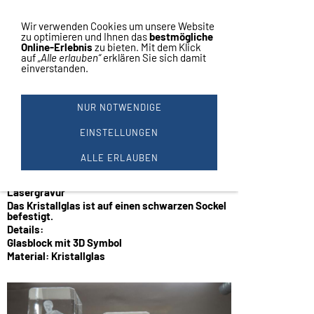
Vertrag widerrufen
Vertrag widerrufen
Navigation einblenden
Wir verwenden Cookies um unsere Website
zu optimieren und Ihnen das
bestmögliche
Online-Erlebnis
zu bieten. Mit dem Klick
auf
„Alle erlauben“
erklären Sie sich damit
einverstanden.
Kristallglas Trophäe
3D-Kristallblock mit Lasermotiv
mit 3D Lasergravur
NUR NOTWENDIGE
Motiv Fußball
3er Serie
EINSTELLUNGEN
Höhe 140 / 110 / 85 mm
Sockelhöhe 38 / 29 / 25 mm
ALLE ERLAUBEN
Zahlungs- und Versandbedingungen:
massiver Glasblock mit dreidimensionaler
Lasergravur
Das Kristallglas ist auf einen schwarzen Sockel
befestigt.
Details:
Glasblock mit 3D Symbol
Material: Kristallglas