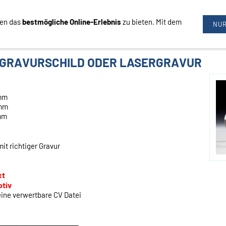
nen das
bestmögliche Online-Erlebnis
zu bieten. Mit dem
09726/3444
NUR
T GRAVURSCHILD ODER LASERGRAVUR
 mm
 mm
mm
mit richtiger Gravur
xt
otiv
ine verwertbare CV Datei