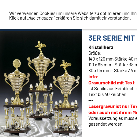
Vertrag widerrufen
Wir verwenden Cookies um unsere Website zu optimieren und Ih
Klick auf
„Alle erlauben“
erklären Sie sich damit einverstanden.
3ER SERIE MI
Kristallherz
Größe:
140 x 120 mm Stärke 40
110 x 95 mm - Stärke 38
80 x 65 mm - Stärke 34 
Info:
Gravurschild mit Text
ist Schild aus Feinblech 
Text bis 40 Zeichen
---
Lasergravur ist nur Te
oder auch mit ihrem M
Voraussetzung es muss e
gesendet werden.