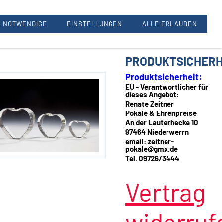
Renate Zeitner, 97464 Oberwerrn
 NOTWENDIGE
EINSTELLUNGEN
ALLE ERLAUBEN
PRODUKTSICHERH
Produktsicherheit:
EU - Verantwortlicher für
dieses Angebot:
Renate Zeitner
Pokale & Ehrenpreise
An der Lauterhecke 10
97464 Niederwerrn
email: zeitner-
pokale@gmx.de
Tel. 09726/3444
Vertrag
widerruf