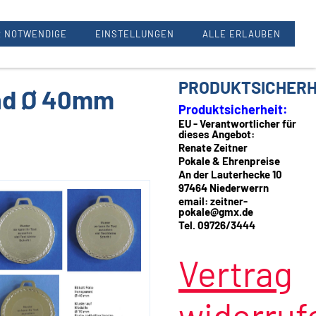
Renate Zeitner, 97464 Oberwerrn
 NOTWENDIGE
EINSTELLUNGEN
ALLE ERLAUBEN
PRODUKTSICHERH
und Ø 40mm
Produktsicherheit:
EU - Verantwortlicher für
dieses Angebot:
Renate Zeitner
Pokale & Ehrenpreise
An der Lauterhecke 10
97464 Niederwerrn
email: zeitner-
pokale@gmx.de
Tel. 09726/3444
Vertrag
widerruf