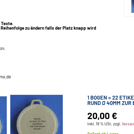
 Texte.
 Reihenfolge zu ändern falls der Platz knapp wird
on:
gmx.de
1 BOGEN = 22 ETI
RUND Ø 40MM ZUR
20,00 €
Inkl. 19 % USt. zzgl.
Versan
Sofort ab Lager