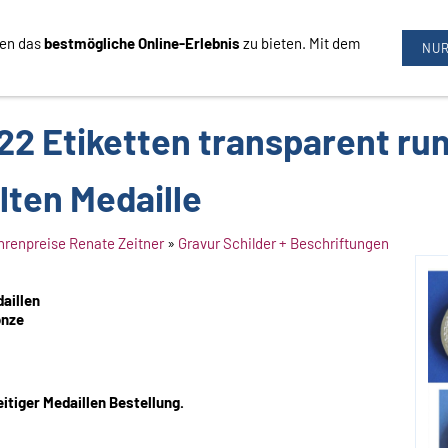
nen das
bestmögliche Online-Erlebnis
zu bieten. Mit dem
09726/3444
NUR
 22 Etiketten transparent r
lten Medaille
hrenpreise Renate Zeitner
»
Gravur Schilder + Beschriftungen
aillen
onze
itiger Medaillen Bestellung.