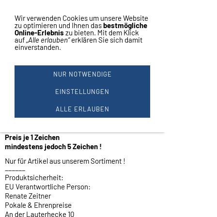
Vertrag widerrufen
Navigation einblenden
Wir verwenden Cookies um unsere Website
zu optimieren und Ihnen das
bestmögliche
Online-Erlebnis
zu bieten. Mit dem Klick
auf
„Alle erlauben“
erklären Sie sich damit
einverstanden.
DIREKT GRAVUR
Direkt Gravur (wie beim Schmuck kein Laser)
NUR NOTWENDIGE
in Zinn, Schützennadeln Orden usw.
Halsbandanhänger
EINSTELLUNGEN
vorhandene Gravurschilder
keine Gravur auf Fremdware !
ALLE ERLAUBEN
wir können nur geraden Untergrund
gravieren !
Preis je 1 Zeichen
mindestens jedoch 5 Zeichen !
Nur für Artikel aus unserem Sortiment !
______
Produktsicherheit:
EU Verantwortliche Person:
Renate Zeitner
Pokale & Ehrenpreise
An der Lauterhecke 10