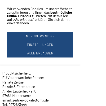
Vertrag widerrufen
Navigation einblenden
Wir verwenden Cookies um unsere Website
zu optimieren und Ihnen das
bestmögliche
Online-Erlebnis
zu bieten. Mit dem Klick
auf
„Alle erlauben“
erklären Sie sich damit
einverstanden.
ZUM SELBST BEDRUCKEN !
Runde Etiketten
NUR NOTWENDIGE
Folie Transparent (noch kein Bild NEU)
selbstklebend
EINSTELLUNGEN
Rund Ø 30 mm
ALLE ERLAUBEN
Sonderpreis bei gleichzeitiger Medaillen
Bestellung.
Nachbestellung zu vorher bestellten Medaillen.
______
Produktsicherheit:
EU Verantwortliche Person:
Renate Zeitner
Pokale & Ehrenpreise
An der Lauterhecke 10
97464 Niederwerrn
email: zeitner-pokale@gmx.de
Tel. 09726/3444