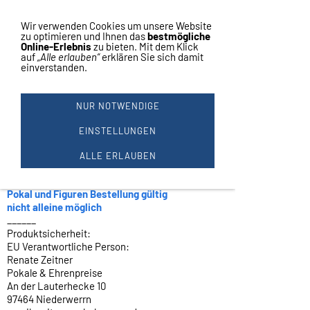
Vertrag widerrufen
Navigation einblenden
Wir verwenden Cookies um unsere Website
zu optimieren und Ihnen das
bestmögliche
Online-Erlebnis
zu bieten. Mit dem Klick
auf
„Alle erlauben“
erklären Sie sich damit
einverstanden.
ZUM SELBST BEDRUCKEN !
1 Bogen
NUR NOTWENDIGE
Laser Etiketten für Laserdrucker
64 Etiketten auf einen Bogen
EINSTELLUNGEN
Farbe : weiß
selbstklebend
ALLE ERLAUBEN
Größe 45,7x16,9mm
Angebot nur zusammen mit einer
Pokal und Figuren Bestellung gültig
nicht alleine möglich
______
Produktsicherheit:
EU Verantwortliche Person:
Renate Zeitner
Pokale & Ehrenpreise
An der Lauterhecke 10
97464 Niederwerrn