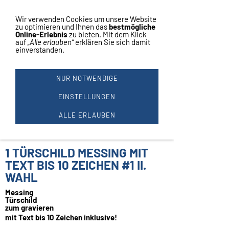
Vertrag widerrufen
Navigation einblenden
Wir verwenden Cookies um unsere Website
zu optimieren und Ihnen das
bestmögliche
Online-Erlebnis
zu bieten. Mit dem Klick
auf
„Alle erlauben“
erklären Sie sich damit
einverstanden.
1 Türschild massiv
NUR NOTWENDIGE
Messing mit Text
EINSTELLUNGEN
ALLE ERLAUBEN
bis 10 Zeichen #1
1 TÜRSCHILD MESSING MIT
TEXT BIS 10 ZEICHEN #1 II.
WAHL
Messing
Türschild
zum gravieren
mit Text bis 10 Zeichen inklusive!