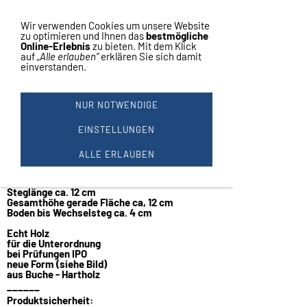
Vertrag widerrufen
Navigation einblenden
Wir verwenden Cookies um unsere Website
zu optimieren und Ihnen das
bestmögliche
Online-Erlebnis
zu bieten. Mit dem Klick
auf
„Alle erlauben“
erklären Sie sich damit
einverstanden.
1 APPORTIERHOLZ NEUE
FORM IPO
NUR NOTWENDIGE
Apportierholz
- Neue Form -
EINSTELLUNGEN
IPO
1000 Gramm mit Wechselsteg
ALLE ERLAUBEN
Ausverkauft 1000 Gramm fest verschraubt
Steglänge ca. 12 cm
Gesamthöhe gerade Fläche ca, 12 cm
Boden bis Wechselsteg ca. 4 cm
Echt Holz
für die Unterordnung
bei Prüfungen IPO
neue Form (siehe Bild)
aus Buche - Hartholz
______
Produktsicherheit: