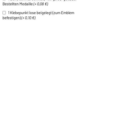
Bestellten Medaille
(+ 0,08 €)
1 Klebepunkt lose beigelegt (zum Emblem
befestigen)
(+ 0,10 €)
1 Band schmal rot-weiß zur Bestellten Medaille
(+ 0,10 €)
1 Band schmal blau-weiß zur Bestellten
Medaille
(+ 0,10 €)
1 Band schmal grün-weiß zur Bestellten
Medaille
(+ 0,10 €)
1 Band schmal schwarz-weiß zur Bestellten
Medaille
(+ 0,10 €)
1 Band breit gelb-weiß-grün zur Bestellten
Medaille
(+ 0,05 €)
1 Band breit lila-weiß zur Bestellten Medaille
(+
0,05 €)
1 Kordel ohne / mit Haken Farben auf Anfrage !