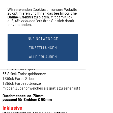
Vertrag widerrufen
Navigation einblenden
Wir verwenden Cookies um unsere Website
zu optimieren und Ihnen das
bestmögliche
Online-Erlebnis
zu bieten. Mit dem Klick
auf
„Alle erlauben“
erklären Sie sich damit
einverstanden.
1 MEDAILLE Ø 7CM FARBE GO,
SI, BR. #MR 35
NUR NOTWENDIGE
Medaille groß
in gold - silber - bronze
EINSTELLUNGEN
altsilber
rot-bronze
ALLE ERLAUBEN
Preis je Stück
Sonderpreis für den Restposten
56 Stück Farbe gold
63 Stück Farbe goldbronze
1 Stück Farbe Silber
1 Stück Farbe rotbronze
mit den Zubehör welches als gratis zu sehen ist !
Durchmesser: ca. 70mm.
passend für Emblem Ø 50mm
Inklusive