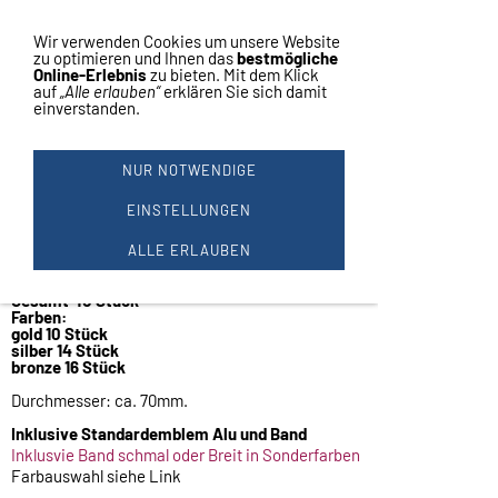
Vertrag widerrufen
Navigation einblenden
Wir verwenden Cookies um unsere Website
zu optimieren und Ihnen das
bestmögliche
Online-Erlebnis
zu bieten. Mit dem Klick
auf
„Alle erlauben“
erklären Sie sich damit
einverstanden.
MEDAILLE Ø 7CM FARBE: GO,
SI, BR. MIT BAND + EMBLEM
NUR NOTWENDIGE
#MR 36
EINSTELLUNGEN
Medaille groß
in gold - silber - bronze
ALLE ERLAUBEN
Restposten
Gesamt 40 Stück
Farben:
gold 10 Stück
silber 14 Stück
bronze 16 Stück
Durchmesser: ca. 70mm.
Inklusive Standardemblem Alu und Band
Inklusvie Band schmal oder Breit in Sonderfarben
Farbauswahl siehe Link