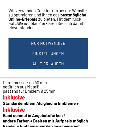
Vertrag widerrufen
Navigation einblenden
Wir verwenden Cookies um unsere Website
zu optimieren und Ihnen das
bestmögliche
Online-Erlebnis
zu bieten. Mit dem Klick
auf
„Alle erlauben“
erklären Sie sich damit
einverstanden.
MEDAILLE Ø40MM G-S-B-#M
430
NUR NOTWENDIGE
Ausgefallene Medaille
Farbe:
EINSTELLUNGEN
gold silber bronze !
ALLE ERLAUBEN
gold 33 Stück !
silber 162 Stück
bronze 170 Stück
Durchmesser: ca 40 mm.
natürlich aus Metall!
passend für Emblem Ø 25mm
Inklusive
Standardemblem Alu gleiche Embleme +
Inklusive
Band schmal in Angebotsfarben !
andere Farben + Breiten mit Aufpreis möglich
Bänder + Embleme werden lose beigelegt