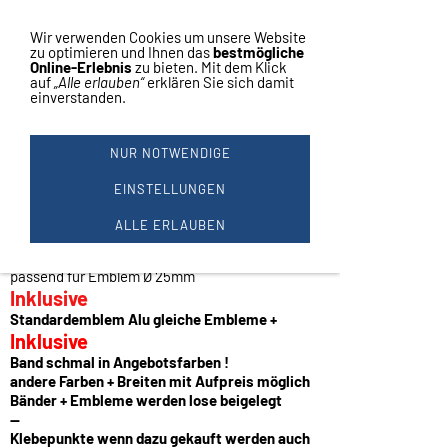
Vertrag widerrufen
Navigation einblenden
Wir verwenden Cookies um unsere Website
zu optimieren und Ihnen das
bestmögliche
Online-Erlebnis
zu bieten. Mit dem Klick
auf
„Alle erlauben“
erklären Sie sich damit
einverstanden.
1 ZAMAK SCHMUCK MEDAILLE
Ø50MM G-S-B #M 600
NUR NOTWENDIGE
Schmuckmedaille
Farbe:
EINSTELLUNGEN
gold - silber - bronze
ALLE ERLAUBEN
Sehr exklusive Medaille
hochwertige Verarbeitung
Durchmesser: ca. 50mm.
passend für Emblem Ø 25mm
Inklusive
Standardemblem Alu gleiche Embleme +
Inklusive
Band schmal in Angebotsfarben !
andere Farben + Breiten mit Aufpreis möglich
Bänder + Embleme werden lose beigelegt
--
Klebepunkte wenn dazu gekauft werden auch