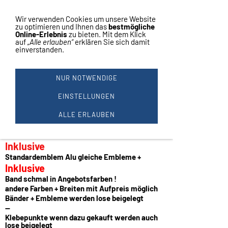
Vertrag widerrufen
Navigation einblenden
Wir verwenden Cookies um unsere Website
zu optimieren und Ihnen das
bestmögliche
Online-Erlebnis
zu bieten. Mit dem Klick
auf
„Alle erlauben“
erklären Sie sich damit
einverstanden.
1 ZAMAK MEDAILLE Ø50MM G-
S-B #620
NUR NOTWENDIGE
Medaille
Farbe:
EINSTELLUNGEN
gold - silber - bronze
aus Zamak ist Metall
ALLE ERLAUBEN
Preis je Stück
Durchmesser ca. 50mm
Inklusive
Standardemblem Alu gleiche Embleme +
Inklusive
Band schmal in Angebotsfarben !
andere Farben + Breiten mit Aufpreis möglich
Bänder + Embleme werden lose beigelegt
--
Klebepunkte wenn dazu gekauft werden auch
lose beigelegt