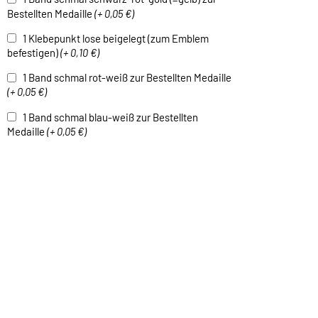
Bestellten Medaille
(+ 0,05 €)
1 Klebepunkt lose beigelegt (zum Emblem
befestigen)
(+ 0,10 €)
1 Band schmal rot-weiß zur Bestellten Medaille
(+ 0,05 €)
1 Band schmal blau-weiß zur Bestellten
Medaille
(+ 0,05 €)
1 Band schmal grün-weiß zur Bestellten
Medaille
(+ 0,05 €)
1 Band schmal schwarz-weiß zur Bestellten
Medaille
(+ 0,05 €)
1 Band breit gelb-weiß-grün zur Bestellten
Medaille
(+ 0,05 €)
1 Band breit lila-weiß zur Bestellten Medaille
(+
0,05 €)
1 Kordel ohne / mit Haken Farben auf Anfrage !