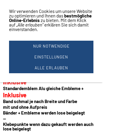
Vertrag widerrufen
Navigation einblenden
Wir verwenden Cookies um unsere Website
zu optimieren und Ihnen das
bestmögliche
Online-Erlebnis
zu bieten. Mit dem Klick
auf
„Alle erlauben“
erklären Sie sich damit
einverstanden.
MEDAILLE MIT BAND SCHMAL
+ ALU EMBLEM (LAGERWARE)
NUR NOTWENDIGE
ausgefallene Medaille
Farbe gold
EINSTELLUNGEN
Preis je Stück
ALLE ERLAUBEN
Größe ca.
46 x 40 mm
Inklusive
Standardemblem Alu gleiche Embleme +
Inklusive
Band schmal je nach Breite und Farbe
mit und ohne Aufpreis
Bänder + Embleme werden lose beigelegt
--
Klebepunkte wenn dazu gekauft werden auch
lose beigelegt