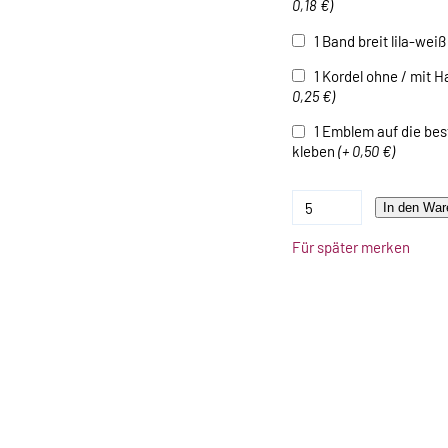
0,18 €)
1 Band breit lila-wei
1 Kordel ohne / mit 
0,25 €)
1 Emblem auf die best
kleben
(+ 0,50 €)
In den War
Für später merken