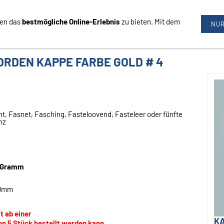
nen das
bestmögliche Online-Erlebnis
zu bieten. Mit dem
09726/3444
NUR
ORDEN KAPPE FARBE GOLD # 4
, Fasnet, Fasching, Fasteloovend, Fasteleer oder fünfte
nz
!
4 Gramm
50mm
t ab einer
K
n 5 Stück bestellt werden kann