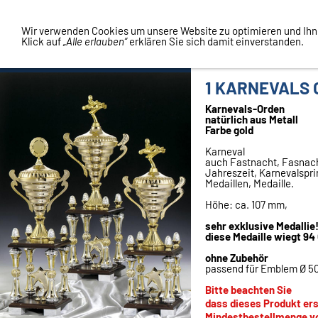
Vertrag widerrufen
Wir verwenden Cookies um unsere Website zu optimieren und Ih
Klick auf
„Alle erlauben“
erklären Sie sich damit einverstanden.
1 KARNEVALS 
Karnevals-Orden
natürlich aus Metall
Farbe gold
Karneval
auch Fastnacht, Fasnacht
Jahreszeit, Karnevalspri
Medaillen, Medaille.
Höhe: ca. 107 mm,
sehr exklusive Medallie
diese Medaille wiegt 9
ohne Zubehör
passend für Emblem Ø 
Bitte beachten Sie
dass dieses Produkt ers
Mindestbestellmenge vo