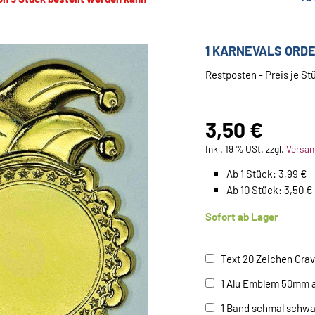
1 KARNEVALS ORDE
Restposten - Preis je Stü
3,50 €
Inkl. 19 % USt. zzgl.
Versan
Ab 1 Stück: 3,99 €
Ab 10 Stück: 3,50 €
Sofort ab Lager
Text 20 Zeichen Grav
1 Alu Emblem 50mm a
1 Band schmal schwar