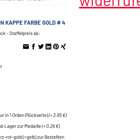
N KAPPE FARBE GOLD # 4
ck - Staffelpreis ab:
d
ur in 1 Orden (Rückseite)
(+ 3,95 €)
b Lager zur Medaille
(+ 0,26 €)
z-rot-gold (=gelb) zur Bestellten