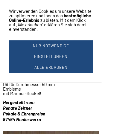
Vertrag widerrufen
Navigation einblenden
Wir verwenden Cookies um unsere Website
zu optimieren und Ihnen das
bestmögliche
Online-Erlebnis
zu bieten. Mit dem Klick
auf
„Alle erlauben“
erklären Sie sich damit
einverstanden.
1 POKAL 26,5 CM Ø 9 CM #168
Ausgefallene
NUR NOTWENDIGE
Ständer Trophäe
Deckel fest verschraubt!
EINSTELLUNGEN
Statuette ausgefallenes Design
Der Deckel ist fest verschraubt!
ALLE ERLAUBEN
Durchmesser 9 cm.
Höhe ca.: 26,5 cm.
Deckel aus Metall!
DA für Durchmesser 50 mm
Embleme
mit Marmor-Sockel!
Hergestellt von:
Renate Zeitner
Pokale & Ehrenpreise
97464 Niederwerrn