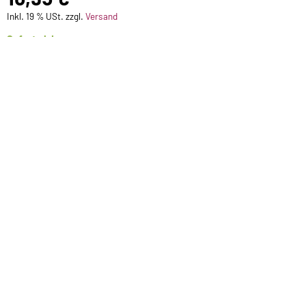
Inkl. 19 % USt. zzgl.
Versand
Sofort ab Lager
1 Gravur Schild mit Text bis 40 Zeichen
(+
2,50 €)
1 Gravur Schild mit Text bis 60 Zeichen
(+
3,50 €)
1 Alu Emblem ab Lager
(+ 0,35 €)
1 KX Emblem Relief Kunststoff ab Lager
(+
1,50 €)
1 Metall Emblem ab Lager
(+ 2,00 €)
Für später merken