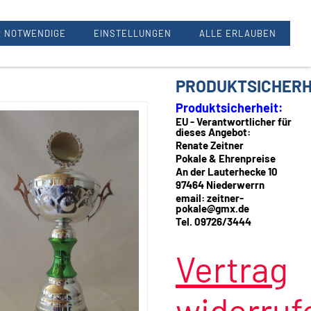
Renate Zeitner, 97464 Oberwerrn
 NOTWENDIGE
EINSTELLUNGEN
ALLE ERLAUBEN
PRODUKTSICHERH
Produktsicherheit:
EU - Verantwortlicher für
dieses Angebot:
Renate Zeitner
Pokale & Ehrenpreise
An der Lauterhecke 10
97464 Niederwerrn
email: zeitner-
pokale@gmx.de
Tel. 09726/3444
Vertrag
widerruf