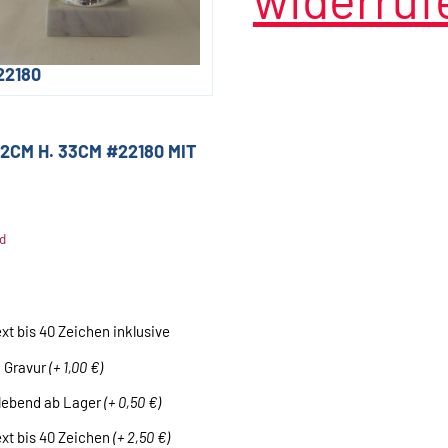
22180
2CM H. 33CM #22180 MIT
d
ext bis 40 Zeichen inklusive
n Gravur
(+ 1,00 €)
klebend ab Lager
(+ 0,50 €)
ext bis 40 Zeichen
(+ 2,50 €)