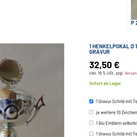
P 
1 HENKELPOKAL Ø 1
GRAVUR
32,50 €
Inkl. 19 % USt. zzgl.
Versan
Sofort ab Lager
1 Gravur Schild mit T
je weitere 10 Zeiche
1 Alu Emblem selbst
1 Gravur Schild mit T