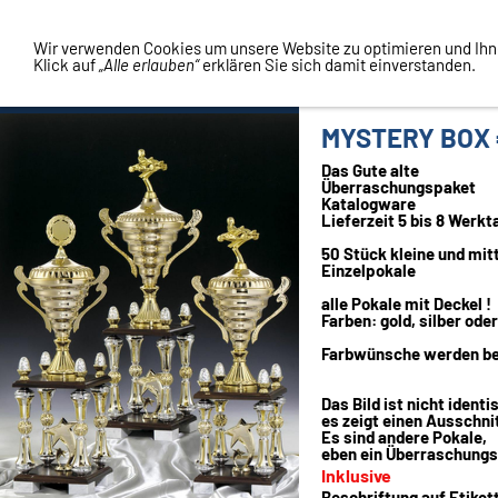
Vertrag widerrufen
Wir verwenden Cookies um unsere Website zu optimieren und Ih
Klick auf
„Alle erlauben“
erklären Sie sich damit einverstanden.
MYSTERY BOX 
Das Gute alte
Überraschungspaket
Katalogware
Lieferzeit 5 bis 8 Werkt
50 Stück kleine und mit
Einzelpokale
alle Pokale mit Deckel !
Farben: gold, silber oder
Farbwünsche werden ber
Das Bild ist nicht identi
es zeigt einen Ausschn
Es sind andere Pokale,
eben ein Überraschungs
Inklusive
Beschriftung auf Etiket