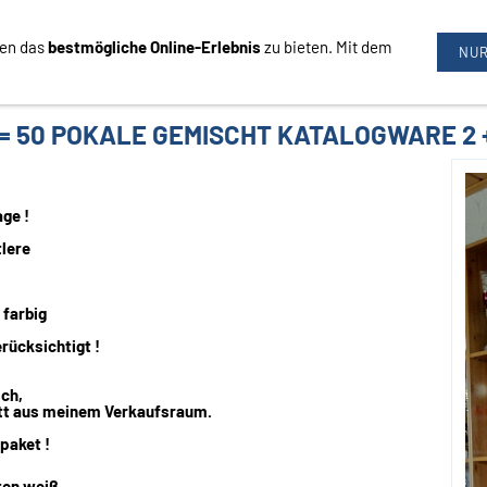
nen das
bestmögliche Online-Erlebnis
zu bieten. Mit dem
09726/3444
NUR
= 50 POKALE GEMISCHT KATALOGWARE 2 
age !
tlere
 farbig
ücksichtigt !
sch,
itt aus meinem Verkaufsraum.
paket !
ten weiß