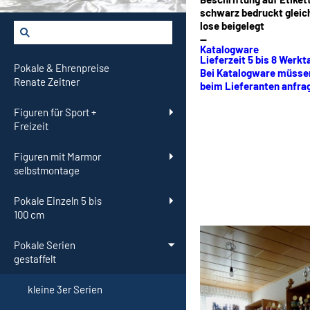
schwarz bedruckt gleic
lose beigelegt
--
Katalogware
Lieferzeit 5 bis 8 Werkt
Pokale & Ehrenpreise
Bei Katalogware müssen
Renate Zeitner
beim Lieferanten anfrag
Figuren für Sport +
Freizeit
Figuren mit Marmor
selbstmontage
Pokale Einzeln 5 bis
100 cm
Pokale Serien
gestaffelt
kleine 3er Serien