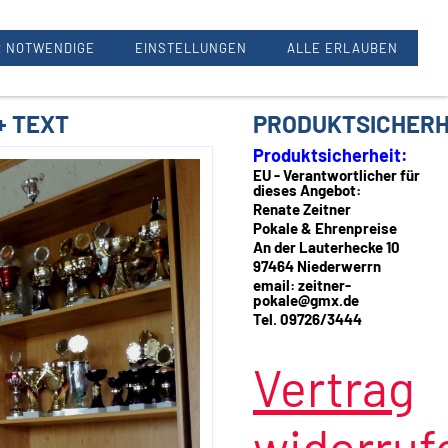
Renate Zeitner, 97464 Oberwerrn
 NOTWENDIGE
EINSTELLUNGEN
ALLE ERLAUBEN
+ TEXT
PRODUKTSICHERH
Produktsicherheit:
EU - Verantwortlicher für
dieses Angebot:
Renate Zeitner
Pokale & Ehrenpreise
An der Lauterhecke 10
97464 Niederwerrn
email: zeitner-
pokale@gmx.de
Tel. 09726/3444
Vertrag
widerruf