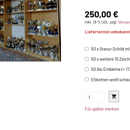
250,00 €
Inkl. 19 % USt. zzgl.
Versan
Liefertermin unbekann
50 x Gravur Schild mi
50 x weitere 10 Zeic
50 Alu Embleme
(+ 17
Etiketten weiß schw
Für später merken