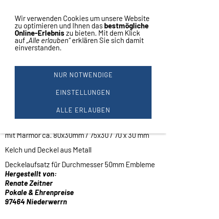
Vertrag widerrufen
Navigation einblenden
Wir verwenden Cookies um unsere Website
zu optimieren und Ihnen das
bestmögliche
Online-Erlebnis
zu bieten. Mit dem Klick
auf
„Alle erlauben“
erklären Sie sich damit
einverstanden.
3ER SERIE BLAU 36/34/33CM
#22167 MIT GRAVUR
NUR NOTWENDIGE
Pokale
3er Serie gestaffelt
EINSTELLUNGEN
Durchmesser 12 / 10 / 9 cm
ALLE ERLAUBEN
Höhe ca.: 36,5 / 34 / 33 cm
mit Marmor ca. 80x30mm / 75x30 / 70 x 30 mm
Kelch und Deckel aus Metall
Deckelaufsatz für Durchmesser 50mm Embleme
Hergestellt von:
Renate Zeitner
Pokale & Ehrenpreise
97464 Niederwerrn