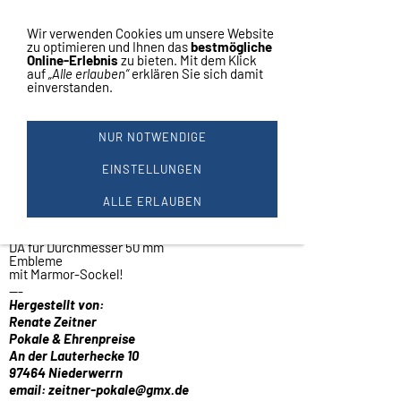
Vertrag widerrufen
Navigation einblenden
Wir verwenden Cookies um unsere Website
zu optimieren und Ihnen das
bestmögliche
Online-Erlebnis
zu bieten. Mit dem Klick
auf
„Alle erlauben“
erklären Sie sich damit
einverstanden.
6 POKALE 19 BIS 24 CM
MEHRFARBIG #A3
NUR NOTWENDIGE
6
er Serie
Pokale gestaffelt
EINSTELLUNGEN
Deckel fest verschraubt!
ALLE ERLAUBEN
Höhe ca. 24/23/22/21/20/19 cm.
Durchmesser ca. 8/8/7/7/6/6 cm.
DA für Durchmesser 50 mm
Embleme
mit Marmor-Sockel!
---
Hergestellt von:
Renate Zeitner
Pokale & Ehrenpreise
An der Lauterhecke 10
97464 Niederwerrn
email: zeitner-pokale@gmx.de