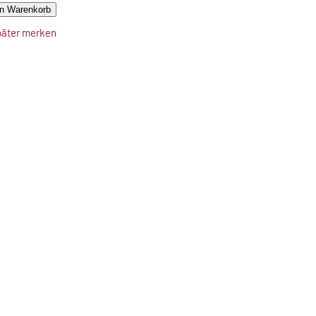
en Warenkorb
päter merken