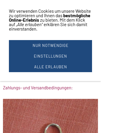
Vertrag widerrufen
Navigation einblenden
Wir verwenden Cookies um unsere Website
zu optimieren und Ihnen das
bestmögliche
Online-Erlebnis
zu bieten. Mit dem Klick
auf
„Alle erlauben“
erklären Sie sich damit
einverstanden.
1 SKI SCHLÜSSEL ANHÄNGER
SKIFAHRER
NUR NOTWENDIGE
Schlüssel Anhänger aus Metall
Skifahrer - Abfahrt
EINSTELLUNGEN
Made in Germany
Durchmesser ca. 33mm
ALLE ERLAUBEN
Gesamtlänge 12 cm
Preis je Stück
Zahlungs- und Versandbedingungen: