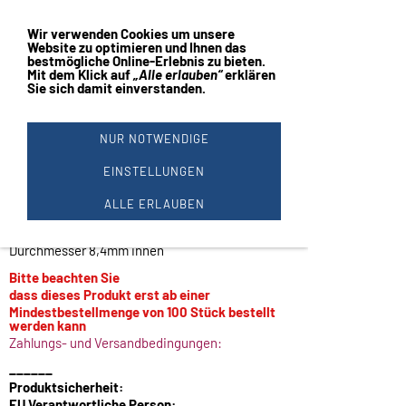
Vertrag widerrufen
Navigation einblenden
Wir verwenden Cookies um unsere
Website zu optimieren und Ihnen das
bestmögliche Online-Erlebnis
zu bieten.
Mit dem Klick auf
„Alle erlauben“
erklären
Sie sich damit einverstanden.
KLEINTEILE U-SCHEIBEN
VERZINKT #2
NUR NOTWENDIGE
Montage
Zubehör
EINSTELLUNGEN
für Pokale und Figuren
ALLE ERLAUBEN
Kleinteile
U-Scheiben verzinkt
Durchmesser 18mm außen
Durchmesser 8,4mm innen
Bitte beachten Sie
dass dieses Produkt erst ab einer
Mindestbestellmenge von 100 Stück bestellt
werden kann
Zahlungs- und Versandbedingungen:
______
Produktsicherheit:
EU Verantwortliche Person: