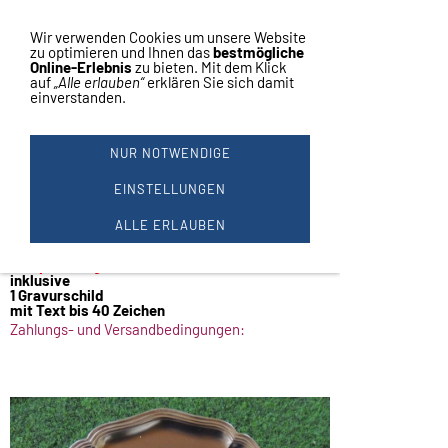
Vertrag widerrufen
Navigation einblenden
Wir verwenden Cookies um unsere Website
zu optimieren und Ihnen das
bestmögliche
Online-Erlebnis
zu bieten. Mit dem Klick
auf
„Alle erlauben“
erklären Sie sich damit
einverstanden.
MIT GRAVUR SCHILD TEXT BIS
40 ZEICHEN
NUR NOTWENDIGE
Zinnteller
EINSTELLUNGEN
Zinnteller für 5cm Embleme,
97 % Zinn!
ALLE ERLAUBEN
Durchmesser 23 cm.
Komplett Angebot
inklusive
1 Gravurschild
mit Text bis 40 Zeichen
Zahlungs- und Versandbedingungen: