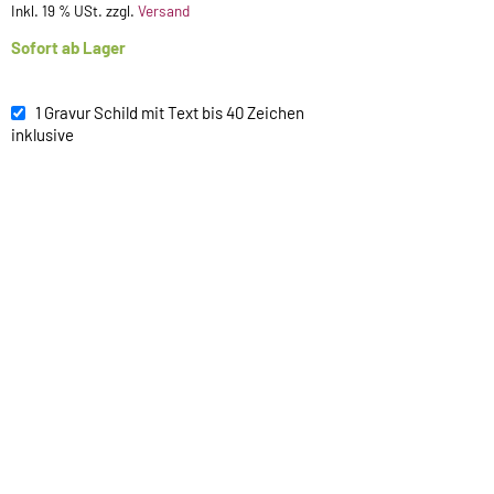
Inkl. 19 % USt. zzgl.
Versand
Sofort ab Lager
1 Gravur Schild mit Text bis 40 Zeichen
inklusive
je weitere 20 Zeichen
(+ 1,00 €)
1 Alu Emblem ab Lager verfügbar *
(+ 0,35 €)
1 Emblem Zinn Legierung ab Lager *
(+ 3,00 €)
1 KX Emblem Kunststoff ab Lager verfügbar *
(+ 1,50 €)
Für später merken